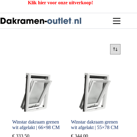
Ga
Klik hier voor onze uitverkoop!
naar
de
inhoud
Winstar dakraam grenen
Winstar dakraam grenen
wit afgelakt | 66×98 CM
wit afgelakt | 55×78 CM
€
333,50
€
344,00