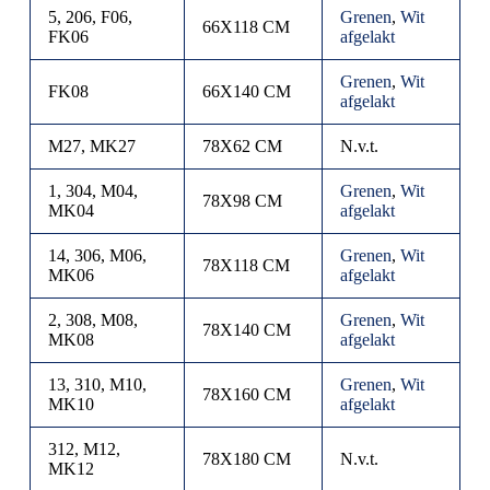
5, 206, F06,
Grenen
,
Wit
66X118 CM
FK06
afgelakt
Grenen
,
Wit
FK08
66X140 CM
afgelakt
M27, MK27
78X62 CM
N.v.t.
1, 304, M04,
Grenen
,
Wit
78X98 CM
MK04
afgelakt
14, 306, M06,
Grenen
,
Wit
78X118 CM
MK06
afgelakt
2, 308, M08,
Grenen
,
Wit
78X140 CM
MK08
afgelakt
13, 310, M10,
Grenen
,
Wit
78X160 CM
MK10
afgelakt
312, M12,
78X180 CM
N.v.t.
MK12