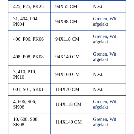
425, P25, PK25
94X55 CM
N.v.t.
31, 404, P04,
Grenen
,
Wit
94X98 CM
PK04
afgelakt
Grenen
,
Wit
406, P06, PK06
94X118 CM
afgelakt
Grenen
,
Wit
408, P08, PK08
94X140 CM
afgelakt
3, 410, P10,
94X160 CM
N.v.t.
PK10
601, S01, SK01
114X70 CM
N.v.t.
4, 606, S06,
Grenen
,
Wit
114X118 CM
SK06
afgelakt
10, 608, S08,
Grenen
,
Wit
114X140 CM
SK08
afgelakt