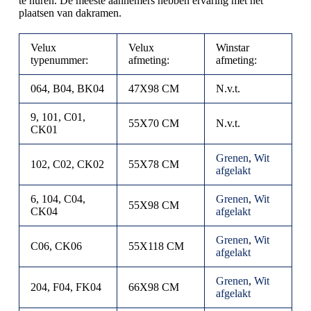
te huren. De meeste aannemers hebben ervaring met het
plaatsen van dakramen.
Velux
Velux
Winstar
typenummer:
afmeting:
afmeting:
064, B04, BK04
47X98 CM
N.v.t.
9, 101, C01,
55X70 CM
N.v.t.
CK01
Grenen
,
Wit
102, C02, CK02
55X78 CM
afgelakt
6, 104, C04,
Grenen
,
Wit
55X98 CM
CK04
afgelakt
Grenen
,
Wit
C06, CK06
55X118 CM
afgelakt
Grenen
,
Wit
204, F04, FK04
66X98 CM
afgelakt