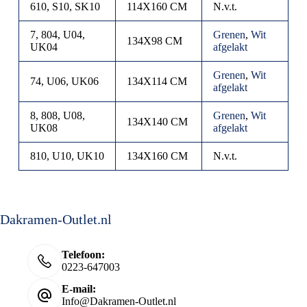
610, S10, SK10
114X160 CM
N.v.t.
7, 804, U04,
Grenen
,
Wit
134X98 CM
UK04
afgelakt
Grenen
,
Wit
74, U06, UK06
134X114 CM
afgelakt
8, 808, U08,
Grenen
,
Wit
134X140 CM
UK08
afgelakt
810, U10, UK10
134X160 CM
N.v.t.
Dakramen-Outlet.nl
Telefoon:
0223-647003
E-mail:
Info@Dakramen-Outlet.nl