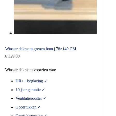
Winstar dakraam grenen hout | 78×140 CM
€
329,00
Winstar dakraam voorzien van:
HR++ beglazing ✓
10 jaar garantie ✓
Ventilatierooster ✓
Gootstukken ✓
Gratis bezorging ✓