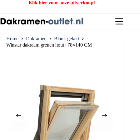
Ga
Klik hier voor onze uitverkoop!
naar
de
inhoud
Home
Dakramen
Blank gelakt
Winstar dakraam grenen hout | 78×140 CM