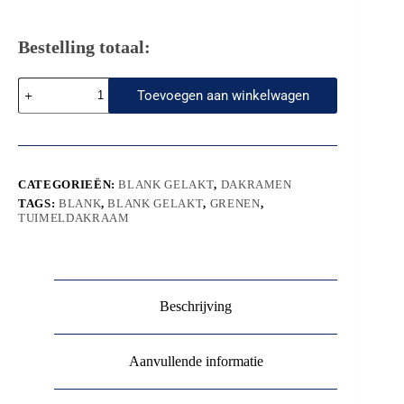
Bestelling totaal:
Winstar
Toevoegen aan winkelwagen
dakraam
grenen
hout
|
78x140
CM
CATEGORIEËN:
BLANK GELAKT
,
DAKRAMEN
aantal
TAGS:
BLANK
,
BLANK GELAKT
,
GRENEN
,
TUIMELDAKRAAM
Beschrijving
Aanvullende informatie