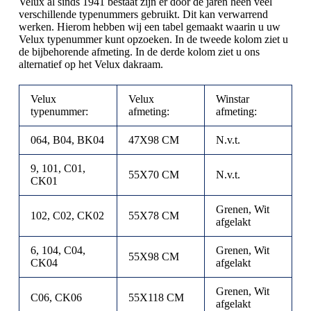
Velux al sinds 1941 bestaat zijn er door de jaren heen veel
verschillende typenummers gebruikt. Dit kan verwarrend
werken. Hierom hebben wij een tabel gemaakt waarin u uw
Velux typenummer kunt opzoeken. In de tweede kolom ziet u
de bijbehorende afmeting. In de derde kolom ziet u ons
alternatief op het Velux dakraam.
Velux
Velux
Winstar
typenummer:
afmeting:
afmeting:
064, B04, BK04
47X98 CM
N.v.t.
9, 101, C01,
55X70 CM
N.v.t.
CK01
Grenen, Wit
102, C02, CK02
55X78 CM
afgelakt
6, 104, C04,
Grenen, Wit
55X98 CM
CK04
afgelakt
Grenen, Wit
C06, CK06
55X118 CM
afgelakt