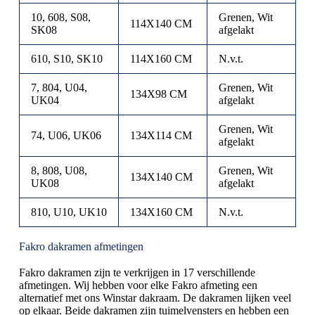
10, 608, S08,
Grenen, Wit
114X140 CM
SK08
afgelakt
610, S10, SK10
114X160 CM
N.v.t.
7, 804, U04,
Grenen, Wit
134X98 CM
UK04
afgelakt
Grenen, Wit
74, U06, UK06
134X114 CM
afgelakt
8, 808, U08,
Grenen, Wit
134X140 CM
UK08
afgelakt
810, U10, UK10
134X160 CM
N.v.t.
Fakro dakramen afmetingen
Fakro dakramen zijn te verkrijgen in 17 verschillende
afmetingen. Wij hebben voor elke Fakro afmeting een
alternatief met ons Winstar dakraam. De dakramen lijken veel
op elkaar. Beide dakramen zijn tuimelvensters en hebben een