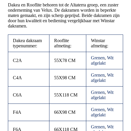
Dakea en Rooflite behoren tot de Altaterra groep, een zuster
onderneming van Velux. De dakramen worden in beperkte
maten gemaakt, en zijn scherp geprijsd. Beide dakramen zijn
door hun kwaliteit en bediening vergelijkbaar met Winstar
dakramen.
Dakea dakraam
Rooflite
Winstar
typenummer:
afmeting:
afmeting:
Grenen
,
Wit
C2A
55X78 CM
afgelakt
Grenen
,
Wit
C4A
55X98 CM
afgelakt
Grenen
,
Wit
C6A
55X118 CM
afgelakt
Grenen
,
Wit
F4A
66X98 CM
afgelakt
Grenen
,
Wit
F6A
66X118 CM