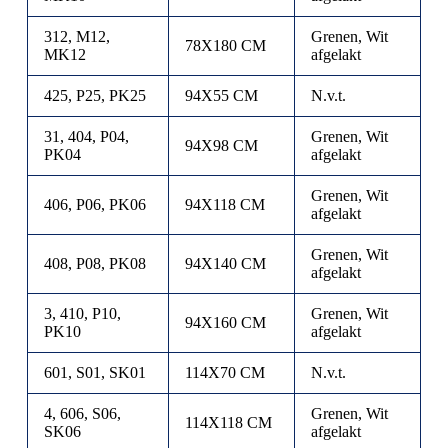
312, M12,
Grenen, Wit
78X180 CM
MK12
afgelakt
425, P25, PK25
94X55 CM
N.v.t.
31, 404, P04,
Grenen, Wit
94X98 CM
PK04
afgelakt
Grenen, Wit
406, P06, PK06
94X118 CM
afgelakt
Grenen, Wit
408, P08, PK08
94X140 CM
afgelakt
3, 410, P10,
Grenen, Wit
94X160 CM
PK10
afgelakt
601, S01, SK01
114X70 CM
N.v.t.
4, 606, S06,
Grenen, Wit
114X118 CM
SK06
afgelakt