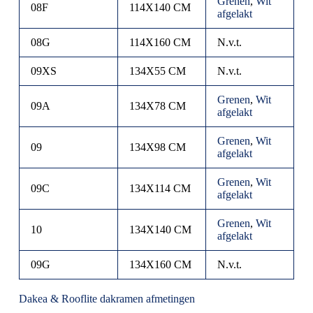
Grenen
,
Wit
08F
114X140 CM
afgelakt
08G
114X160 CM
N.v.t.
09XS
134X55 CM
N.v.t.
Grenen
,
Wit
09A
134X78 CM
afgelakt
Grenen
,
Wit
09
134X98 CM
afgelakt
Grenen
,
Wit
09C
134X114 CM
afgelakt
Grenen
,
Wit
10
134X140 CM
afgelakt
09G
134X160 CM
N.v.t.
Dakea & Rooflite dakramen afmetingen