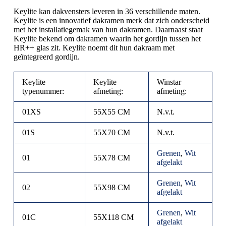
Keylite kan dakvensters leveren in 36 verschillende maten.
Keylite is een innovatief dakramen merk dat zich onderscheid
met het installatiegemak van hun dakramen. Daarnaast staat
Keylite bekend om dakramen waarin het gordijn tussen het
HR++ glas zit. Keylite noemt dit hun dakraam met
geïntegreerd gordijn.
Keylite
Keylite
Winstar
typenummer:
afmeting:
afmeting:
01XS
55X55 CM
N.v.t.
01S
55X70 CM
N.v.t.
Grenen
,
Wit
01
55X78 CM
afgelakt
Grenen
,
Wit
02
55X98 CM
afgelakt
Grenen
,
Wit
01C
55X118 CM
afgelakt