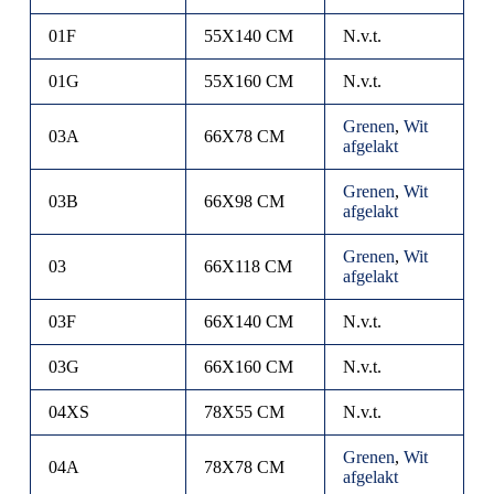
01F
55X140 CM
N.v.t.
01G
55X160 CM
N.v.t.
Grenen
,
Wit
03A
66X78 CM
afgelakt
Grenen
,
Wit
03B
66X98 CM
afgelakt
Grenen
,
Wit
03
66X118 CM
afgelakt
03F
66X140 CM
N.v.t.
03G
66X160 CM
N.v.t.
04XS
78X55 CM
N.v.t.
Grenen
,
Wit
04A
78X78 CM
afgelakt