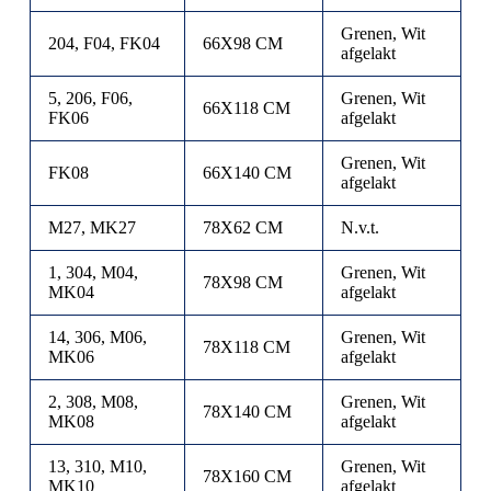
Grenen, Wit
204, F04, FK04
66X98 CM
afgelakt
5, 206, F06,
Grenen, Wit
66X118 CM
FK06
afgelakt
Grenen, Wit
FK08
66X140 CM
afgelakt
M27, MK27
78X62 CM
N.v.t.
1, 304, M04,
Grenen, Wit
78X98 CM
MK04
afgelakt
14, 306, M06,
Grenen, Wit
78X118 CM
MK06
afgelakt
2, 308, M08,
Grenen, Wit
78X140 CM
MK08
afgelakt
13, 310, M10,
Grenen, Wit
78X160 CM
MK10
afgelakt