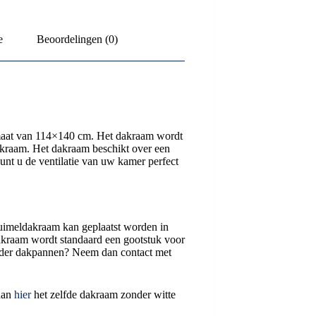
e
Beoordelingen (0)
maat van 114×140 cm. Het dakraam wordt
akraam. Het dakraam beschikt over een
unt u de ventilatie van uw kamer perfect
imeldakraam kan geplaatst worden in
dakraam wordt standaard een gootstuk voor
nder dakpannen? Neem dan contact met
 dan
hier
het zelfde dakraam zonder witte