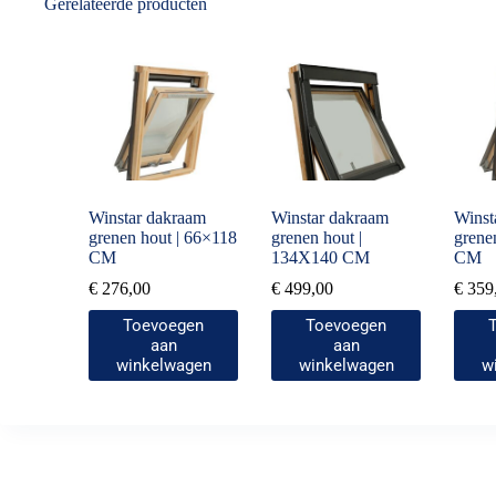
Gerelateerde producten
Winstar dakraam
Winstar dakraam
Winst
grenen hout | 66×118
grenen hout |
grene
CM
134X140 CM
CM
€
276,00
€
499,00
€
359
Toevoegen
Toevoegen
aan
aan
winkelwagen
winkelwagen
w