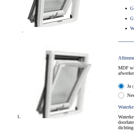
G
G
W
Aftimme
MDF wit
afwerke
Ja
(
Ne
Waterke
Waterke
doorlate
dichtin