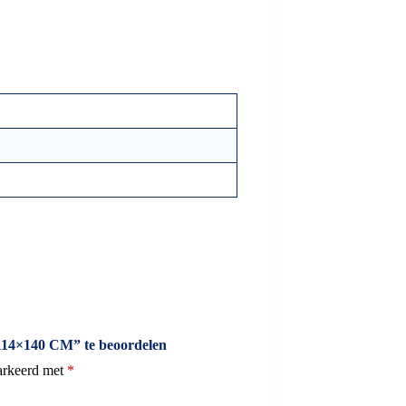
 114×140 CM” te beoordelen
markeerd met
*