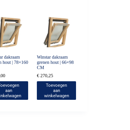
ar dakraam
Winstar dakraam
n hout | 78×160
grenen hout | 66×98
CM
,00
€
270,25
Toevoegen
Toevoegen
aan
aan
inkelwagen
winkelwagen