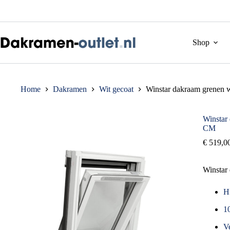
Ga
naar
de
inhoud
Shop
Home
Dakramen
Wit gecoat
Winstar dakraam grenen w
Winstar 
CM
€
519,0
Winstar
H
10
Ve