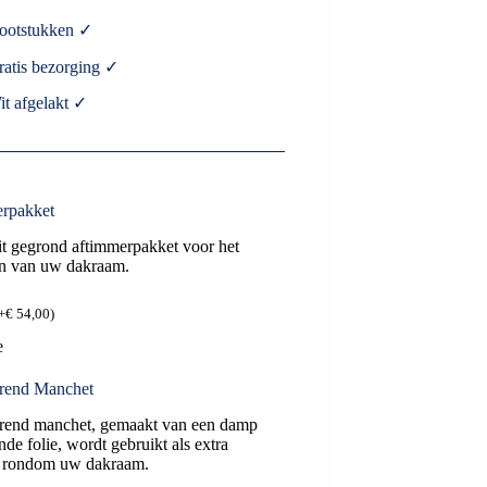
ootstukken ✓
ratis bezorging ✓
it afgelakt ✓
rpakket
 gegrond aftimmerpakket voor het
n van uw dakraam.
+
€
54,00
)
e
rend Manchet
rend manchet, gemaakt van een damp
nde folie, wordt gebruikt als extra
g rondom uw dakraam.