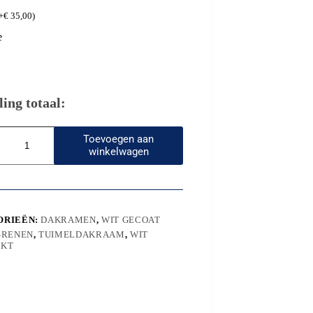
+
€
35,00
)
e
ling totaal:
Toevoegen aan
winkelwagen
0
ORIEËN:
DAKRAMEN
,
WIT GECOAT
GRENEN
,
TUIMELDAKRAAM
,
WIT
AKT