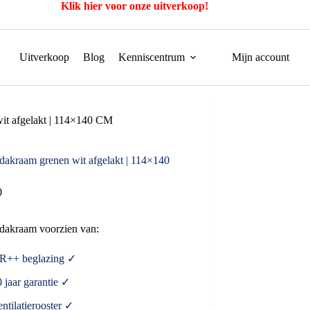
Klik hier voor onze uitverkoop!
Uitverkoop
Blog
Kenniscentrum
Mijn account
it afgelakt | 114×140 CM
dakraam grenen wit afgelakt | 114×140
0
 dakraam voorzien van:
R++ beglazing ✓
 jaar garantie ✓
ntilatierooster ✓