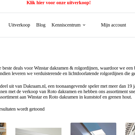
Klik hier voor onze uitverkoop!
Uitverkoop
Blog
Kenniscentrum
Mijn account
e beste deals voor Winstar dakramen & rolgordijnen, waardoor we een b
dien leveren we verduisterende en lichtdoorlatende rolgordijnen die g
deel uit van Dakraam.nl, een toonaangevende speler met meer dan 19 j
nnen met de verkoop van Roto dakramen en hebben ons assortiment sne
ssortiment aan Winstar en Roto dakramen in kunststof en grenen hout.
Gesorteerd
esultaten wordt getoond
op
prijs:
laag
naar