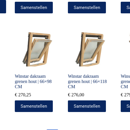
Samenstellen
Samenstellen
S
Winstar dakraam
Winstar dakraam
Wins
grenen hout | 66×98
grenen hout | 66×118
gren
CM
CM
CM
€
270,25
€
276,00
€
27
Samenstellen
Samenstellen
S