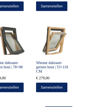
amenstellen
Samenstellen
tar dakraam
Winstar dakraam
en hout | 78×98
grenen hout | 55×118
CM
9,00
€
279,00
amenstellen
Samenstellen