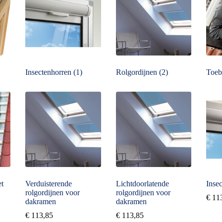
hoog
Insectenhorren
(1)
Rolgordijnen
(2)
Toeb
t
Verduisterende
Lichtdoorlatende
Inse
rolgordijnen voor
rolgordijnen voor
€
11
dakramen
dakramen
€
113,85
€
113,85