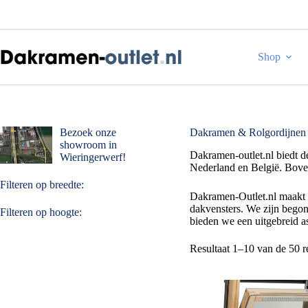
Ga
naar
de
inhoud
Shop
Dakramen & Rolgordijnen
Bezoek onze
showroom in
Dakramen-outlet.nl biedt d
Wieringerwerf!
Nederland en België. Boven
Filteren op breedte:
Dakramen-Outlet.nl maakt 
dakvensters. We zijn bego
Filteren op hoogte:
bieden we een uitgebreid a
Resultaat 1–10 van de 50 r