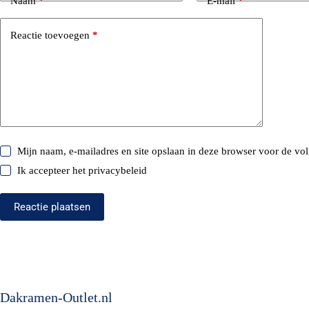
Naam
*
E-mail
*
Reactie toevoegen
*
Mijn naam, e-mailadres en site opslaan in deze browser voor de vol
Ik accepteer het
privacybeleid
Reactie plaatsen
Dakramen-Outlet.nl
adre